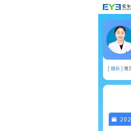
[ 擅长 ]
常
202