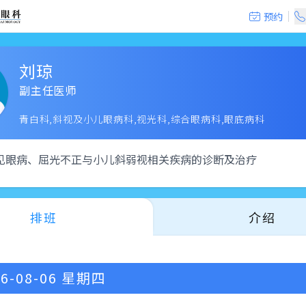
预约
刘琼
副主任医师
青白科,斜视及小儿眼病科,视光科,综合眼病科,眼底病科
见眼病、屈光不正与小儿斜弱视相关疾病的诊断及治疗
排班
介绍
6-08-06
星期四